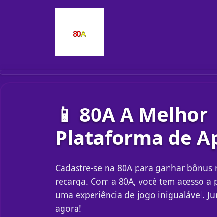
📱 80A A Melhor
Plataforma de A
Cadastre-se na 80A para ganhar bônus 
recarga. Com a 80A, você tem acesso a 
uma experiência de jogo inigualável. J
agora!