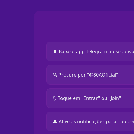
📱 Baixe o app Telegram no seu disp
🔍 Procure por "@80AOficial"
👆 Toque em "Entrar" ou "Join"
🔔 Ative as notificações para não p