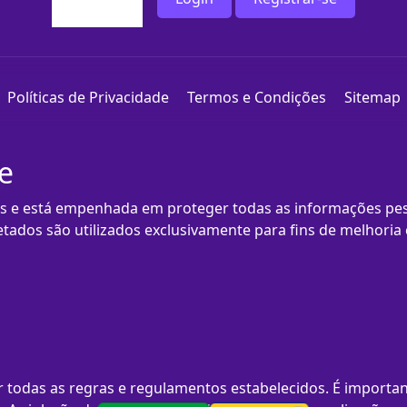
Políticas de Privacidade
Termos e Condições
Sitemap
de
ios e está empenhada em proteger todas as informações pe
tados são utilizados exclusivamente para fins de melhoria
todas as regras e regulamentos estabelecidos. É importan