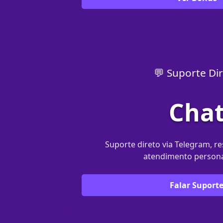
💬 Suporte Di
Cha
Suporte direto via Telegram, r
atendimento persona
Falar Suport