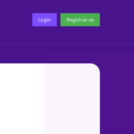
Login
Registrar-se