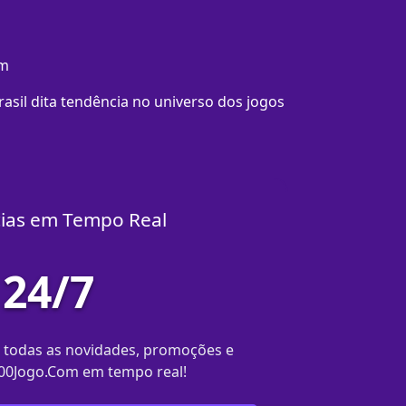
am
sil dita tendência no universo dos jogos
cias em Tempo Real
24/7
e todas as novidades, promoções e
00Jogo.Com em tempo real!