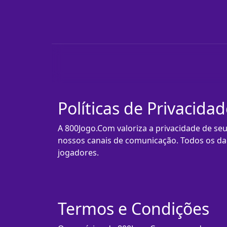
Políticas de Privacida
A 800Jogo.Com valoriza a privacidade de s
nossos canais de comunicação. Todos os dad
jogadores.
Termos e Condições