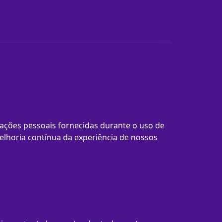
ações pessoais fornecidas durante o uso de
elhoria contínua da experiência de nossos