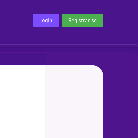
Login
Registrar-se