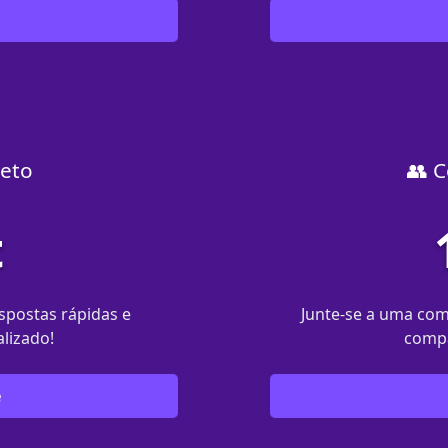
reto
👥 
t
espostas rápidas e
Junte-se a uma com
lizado!
compa
e