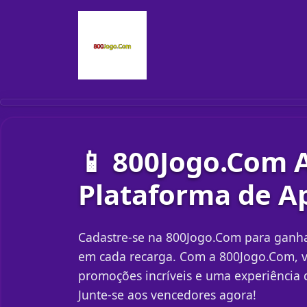
📱 800Jogo.Com 
Plataforma de A
Cadastre-se na 800Jogo.Com para ganha
em cada recarga. Com a 800Jogo.Com, v
promoções incríveis e uma experiência d
Junte-se aos vencedores agora!