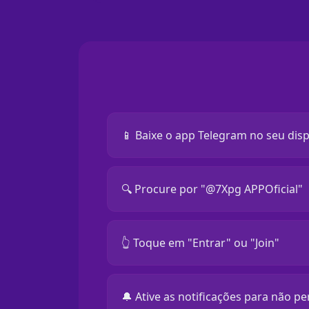
📱 Baixe o app Telegram no seu disp
🔍 Procure por "@7Xpg APPOficial"
👆 Toque em "Entrar" ou "Join"
🔔 Ative as notificações para não p