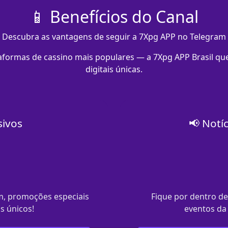
📱 Benefícios do Canal
Descubra as vantagens de seguir a 7Xpg APP no Telegram
aformas de cassino mais populares — a 7Xpg APP Brasil que
digitais únicas.
sivos
📢 Notí
m, promoções especiais
Fique por dentro d
s únicos!
eventos da