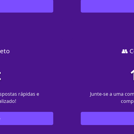
reto
👥 
t
espostas rápidas e
Junte-se a uma com
lizado!
compa
e