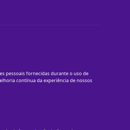
es pessoais fornecidas durante o uso de
elhoria contínua da experiência de nossos