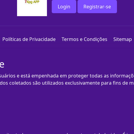
Login
Registrar-se
Políticas de Privacidade
Termos e Condições
Sitemap
de
usuários e está empenhada em proteger todas as informaçõ
os coletados são utilizados exclusivamente para fins de m