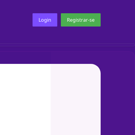
Login
Registrar-se