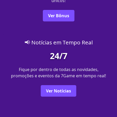
únicos!
Ver Bônus
📢 Notícias em Tempo Real
24/7
Fique por dentro de todas as novidades,
promoções e eventos da 7Game em tempo real!
Ver Notícias