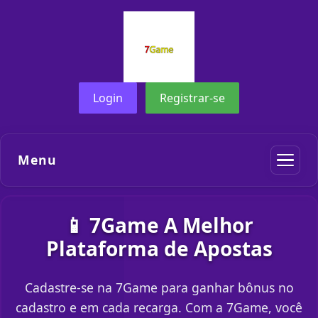
Login
Registrar-se
Menu
📱 7Game A Melhor
Plataforma de Apostas
Cadastre-se na 7Game para ganhar bônus no
cadastro e em cada recarga. Com a 7Game, você