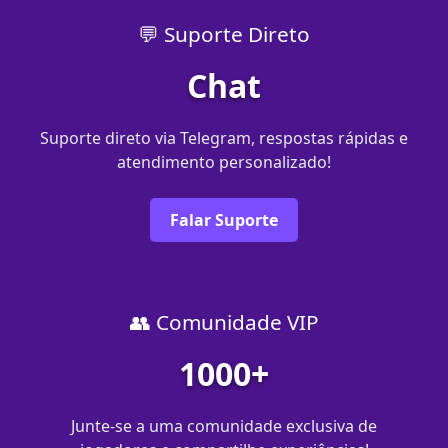
💬 Suporte Direto
Chat
Suporte direto via Telegram, respostas rápidas e
atendimento personalizado!
Falar Suporte
👥 Comunidade VIP
1000+
Junte-se a uma comunidade exclusiva de