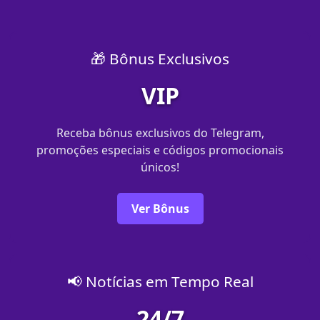
🎁 Bônus Exclusivos
VIP
Receba bônus exclusivos do Telegram,
promoções especiais e códigos promocionais
únicos!
Ver Bônus
📢 Notícias em Tempo Real
24/7