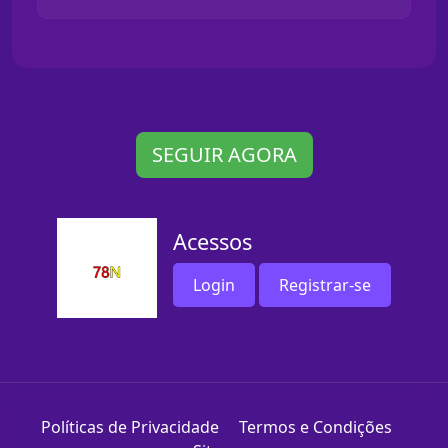
SEGUIR AGORA
Acessos
Login
Registrar-se
Políticas de Privacidade
Termos e Condições