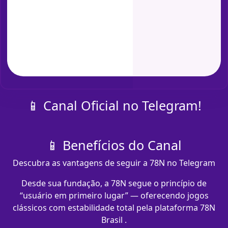
📱 Canal Oficial no Telegram!
📱 Benefícios do Canal
Descubra as vantagens de seguir a 78N no Telegram
Desde sua fundação, a 78N segue o princípio de
“usuário em primeiro lugar” — oferecendo jogos
clássicos com estabilidade total pela plataforma 78N
Brasil .