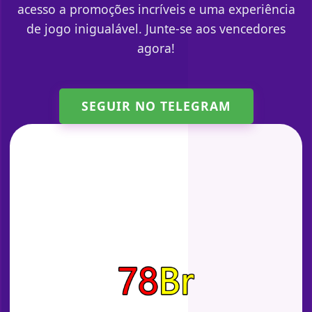
acesso a promoções incríveis e uma experiência
de jogo inigualável. Junte-se aos vencedores
agora!
SEGUIR NO TELEGRAM