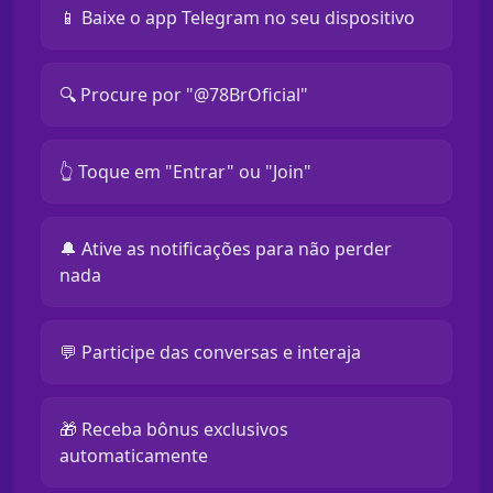
📱 Baixe o app Telegram no seu dispositivo
🔍 Procure por "@78BrOficial"
👆 Toque em "Entrar" ou "Join"
🔔 Ative as notificações para não perder
nada
💬 Participe das conversas e interaja
🎁 Receba bônus exclusivos
automaticamente