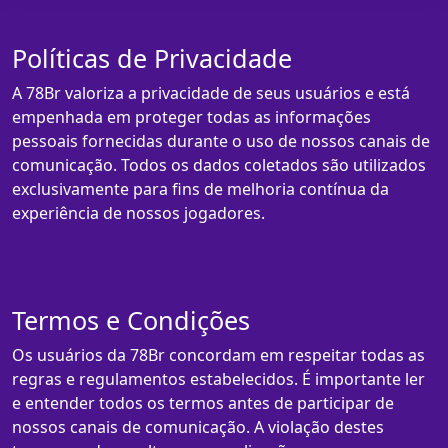
Políticas de Privacidade
A 78Br valoriza a privacidade de seus usuários e está
empenhada em proteger todas as informações
pessoais fornecidas durante o uso de nossos canais de
comunicação. Todos os dados coletados são utilizados
exclusivamente para fins de melhoria contínua da
experiência de nossos jogadores.
Termos e Condições
Os usuários da 78Br concordam em respeitar todas as
regras e regulamentos estabelecidos. É importante ler
e entender todos os termos antes de participar de
nossos canais de comunicação. A violação destes