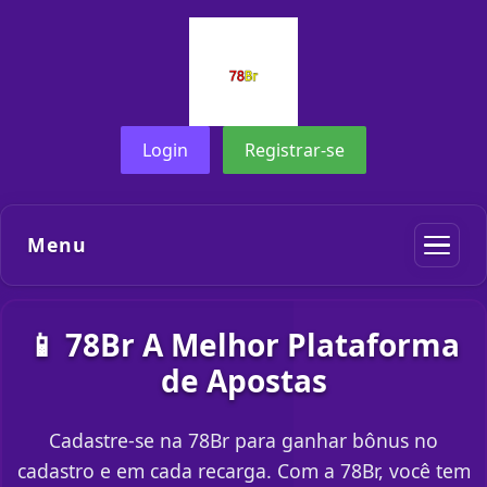
Login
Registrar-se
Menu
📱 78Br A Melhor Plataforma
de Apostas
Cadastre-se na 78Br para ganhar bônus no
cadastro e em cada recarga. Com a 78Br, você tem