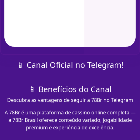
📱 Canal Oficial no Telegram!
📱 Benefícios do Canal
Descubra as vantagens de seguir a 78Br no Telegram
A 78Br é uma plataforma de cassino online completa —
a 78Br Brasil oferece conteúdo variado, jogabilidade
premium e experiência de excelência.