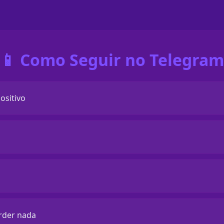
📱 Como Seguir no Telegram
ositivo
erder nada