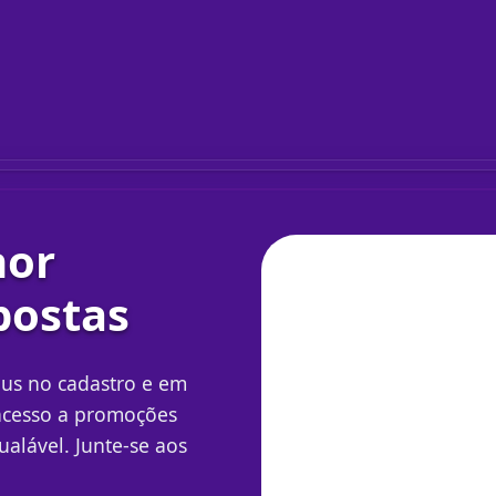
hor
postas
us no cadastro e em
acesso a promoções
ualável. Junte-se aos