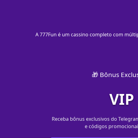
A 777Fun é um cassino completo com múltipl
🎁 Bônus Exclu
VIP
Receba bônus exclusivos do Telegra
e códigos promocionai