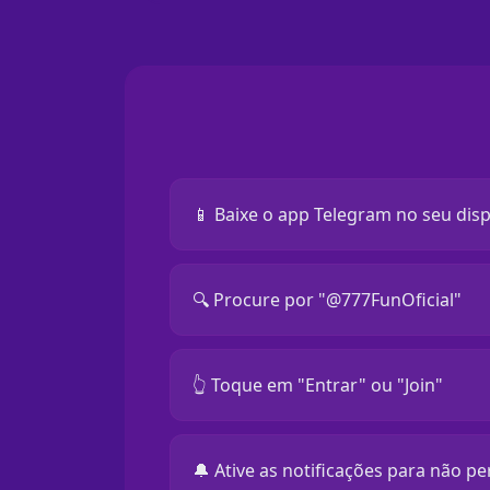
📱 Baixe o app Telegram no seu disp
🔍 Procure por "@777FunOficial"
👆 Toque em "Entrar" ou "Join"
🔔 Ative as notificações para não p