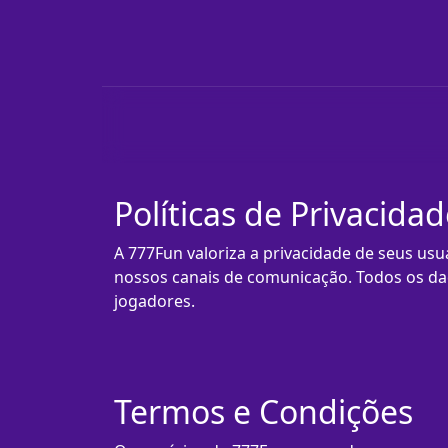
Políticas de Privacida
A 777Fun valoriza a privacidade de seus us
nossos canais de comunicação. Todos os dad
jogadores.
Termos e Condições