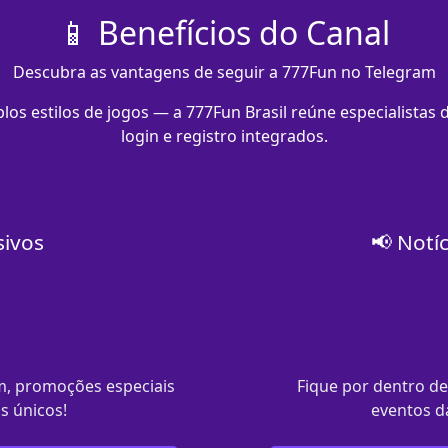
📱 Benefícios do Canal
Descubra as vantagens de seguir a 777Fun no Telegram
os estilos de jogos — a 777Fun Brasil reúne especialista
login e registro integrados.
sivos
📢 Notí
m, promoções especiais
Fique por dentro d
s únicos!
eventos d