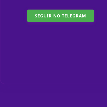
SEGUIR NO TELEGRAM