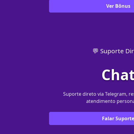
Ver Bônus
💬 Suporte Di
Cha
Suporte direto via Telegram, r
atendimento persona
Falar Suport