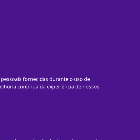
 pessoais fornecidas durante o uso de
elhoria contínua da experiência de nossos