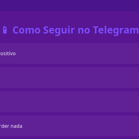
📱 Como Seguir no Telegram
ositivo
erder nada