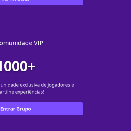
Comunidade VIP
1000+
unidade exclusiva de jogadores e
rtilhe experiências!
Entrar Grupo