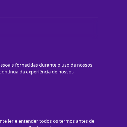
essoais fornecidas durante o uso de nossos
 contínua da experiência de nossos
nte ler e entender todos os termos antes de