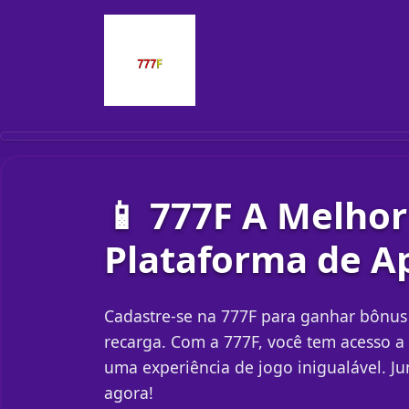
📱 777F A Melhor
Plataforma de A
Cadastre-se na 777F para ganhar bônus
recarga. Com a 777F, você tem acesso a
uma experiência de jogo inigualável. J
agora!