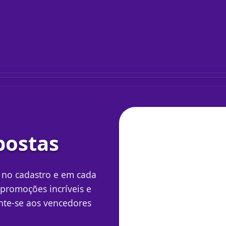
postas
 no cadastro e em cada
 promoções incríveis e
unte-se aos vencedores