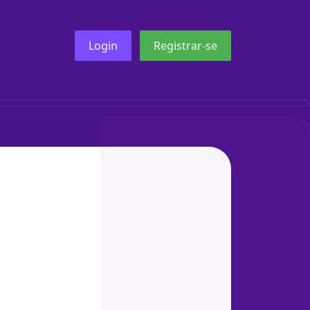
Login
Registrar-se