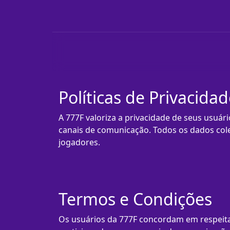
Políticas de Privacida
A 777F valoriza a privacidade de seus usuá
canais de comunicação. Todos os dados cole
jogadores.
Termos e Condições
Os usuários da 777F concordam em respeitar