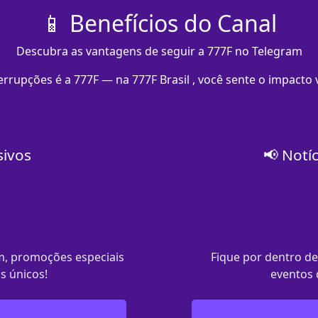
📱 Benefícios do Canal
Descubra as vantagens de seguir a 777F no Telegram
rrupções é a 777F — na 777F Brasil , você sente o impacto v
sivos
📢 Notí
m, promoções especiais
Fique por dentro d
s únicos!
eventos 