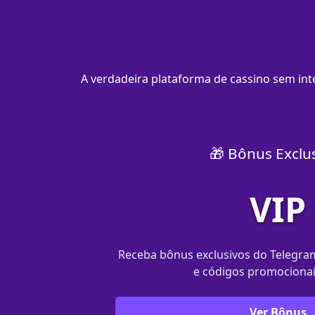
A verdadeira plataforma de cassino sem inte
🎁 Bônus Exclu
VIP
Receba bônus exclusivos do Telegra
e códigos promocionai
Ver Bônus