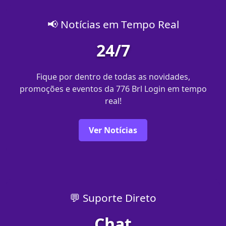
📢 Notícias em Tempo Real
24/7
Fique por dentro de todas as novidades,
promoções e eventos da 776 Brl Login em tempo
real!
Ver Notícias
💬 Suporte Direto
Chat