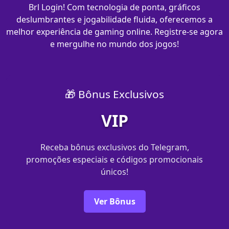
Brl Login! Com tecnologia de ponta, gráficos
deslumbrantes e jogabilidade fluida, oferecemos a
melhor experiência de gaming online. Registre-se agora
e mergulhe no mundo dos jogos!
🎁 Bônus Exclusivos
VIP
Receba bônus exclusivos do Telegram,
promoções especiais e códigos promocionais
únicos!
Ver Bônus