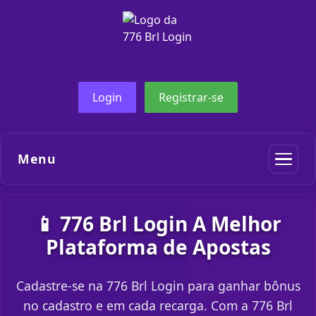
Login
Registrar-se
Menu
📱 776 Brl Login A Melhor
Plataforma de Apostas
Cadastre-se na 776 Brl Login para ganhar bônus
no cadastro e em cada recarga. Com a 776 Brl