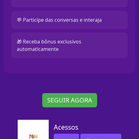
💬 Participe das conversas e interaja
🎁 Receba bônus exclusivos
automaticamente
SEGUIR AGORA
Acessos