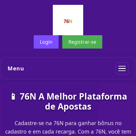
Login
Registrar-se
Menu
📱 76N A Melhor Plataforma
de Apostas
Cadastre-se na 76N para ganhar bônus no
cadastro e em cada recarga. Com a 76N, você tem