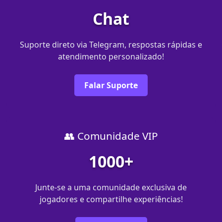
Chat
Suporte direto via Telegram, respostas rápidas e
atendimento personalizado!
Falar Suporte
👥 Comunidade VIP
1000+
Junte-se a uma comunidade exclusiva de
jogadores e compartilhe experiências!