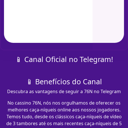
📱 Canal Oficial no Telegram!
📱 Benefícios do Canal
Descubra as vantagens de seguir a 76N no Telegram
No cassino 76N, nós nos orgulhamos de oferecer os
melhores caça-níqueis online aos nossos jogadores.
Temos tudo, desde os clássicos caça-níqueis de vídeo
de 3 tambores até os mais recentes caça-níqueis de 5