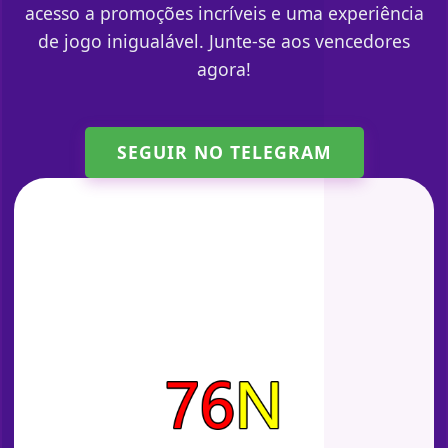
acesso a promoções incríveis e uma experiência
de jogo inigualável. Junte-se aos vencedores
agora!
SEGUIR NO TELEGRAM