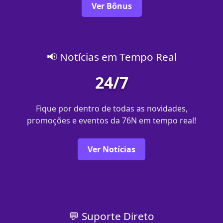
Ver Bônus
📢 Notícias em Tempo Real
24/7
Fique por dentro de todas as novidades,
promoções e eventos da 76N em tempo real!
Ver Notícias
💬 Suporte Direto