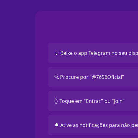
📱 Baixe o app Telegram no seu disp
🔍 Procure por "@7656Oficial"
👆 Toque em "Entrar" ou "Join"
🔔 Ative as notificações para não p