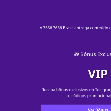
A 7656 7656 Brasil entrega conteúdo 
🎁 Bônus Exclu
VIP
Receba bônus exclusivos do Telegra
e códigos promocionai
Ver Bônus