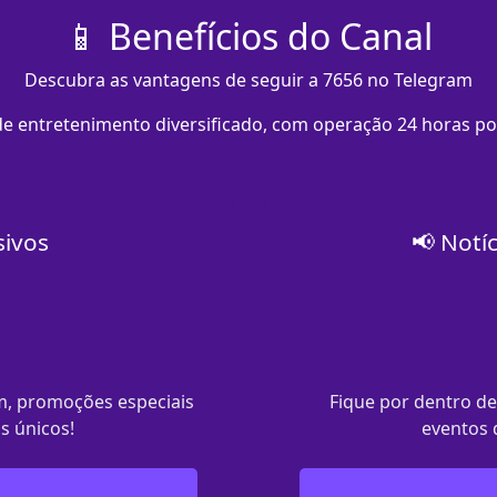
📱 Benefícios do Canal
Descubra as vantagens de seguir a 7656 no Telegram
de entretenimento diversificado, com operação 24 horas por
sivos
📢 Notí
m, promoções especiais
Fique por dentro d
s únicos!
eventos 