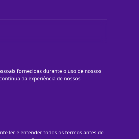
essoais fornecidas durante o uso de nossos
 contínua da experiência de nossos
nte ler e entender todos os termos antes de