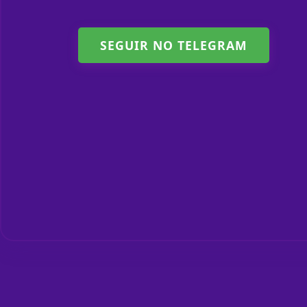
SEGUIR NO TELEGRAM