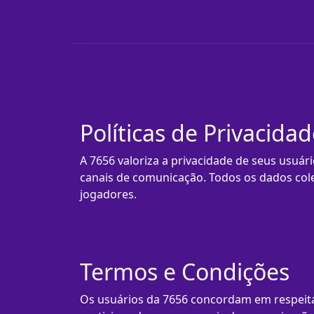
Políticas de Privacida
A 7656 valoriza a privacidade de seus usuá
canais de comunicação. Todos os dados cole
jogadores.
Termos e Condições
Os usuários da 7656 concordam em respeitar