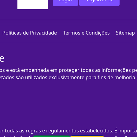
Políticas de Privacidade
Termos e Condições
Sitemap
de
rios e está empenhada em proteger todas as informações p
tados são utilizados exclusivamente para fins de melhoria
 todas as regras e regulamentos estabelecidos. É importa