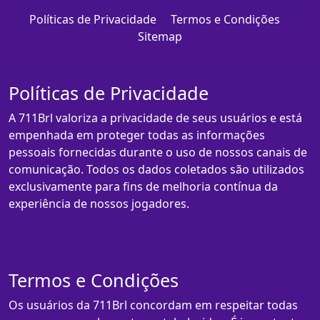
Políticas de Privacidade
Termos e Condições
Sitemap
Políticas de Privacidade
A 711Brl valoriza a privacidade de seus usuários e está
empenhada em proteger todas as informações
pessoais fornecidas durante o uso de nossos canais de
comunicação. Todos os dados coletados são utilizados
exclusivamente para fins de melhoria contínua da
experiência de nossos jogadores.
Termos e Condições
Os usuários da 711Brl concordam em respeitar todas