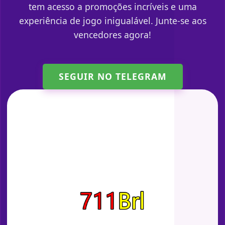
tem acesso a promoções incríveis e uma
experiência de jogo inigualável. Junte-se aos
vencedores agora!
SEGUIR NO TELEGRAM