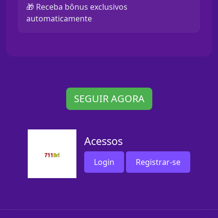
🎁 Receba bônus exclusivos
automaticamente
SEGUIR AGORA
Acessos
Login
Registrar-se