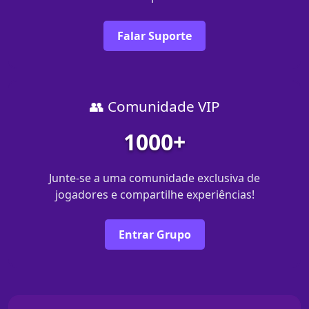
Falar Suporte
👥 Comunidade VIP
1000+
Junte-se a uma comunidade exclusiva de
jogadores e compartilhe experiências!
Entrar Grupo