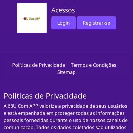
Acessos
Login
Registrar-se
Políticas de Privacidade
Termos e Condições
Sitemap
Políticas de Privacidade
A 68U Com APP valoriza a privacidade de seus usuários
e está empenhada em proteger todas as informações
pessoais fornecidas durante o uso de nossos canais de
comunicação. Todos os dados coletados são utilizados