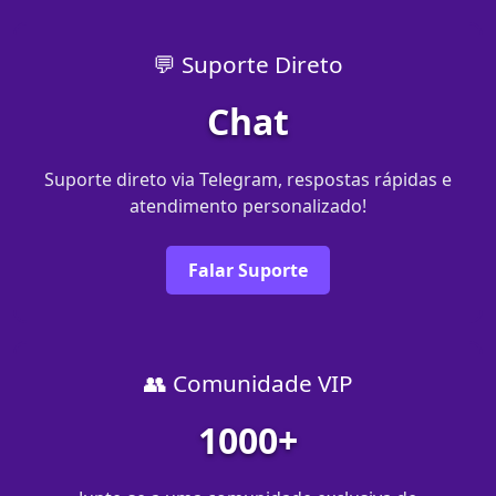
💬 Suporte Direto
Chat
Suporte direto via Telegram, respostas rápidas e
atendimento personalizado!
Falar Suporte
👥 Comunidade VIP
1000+