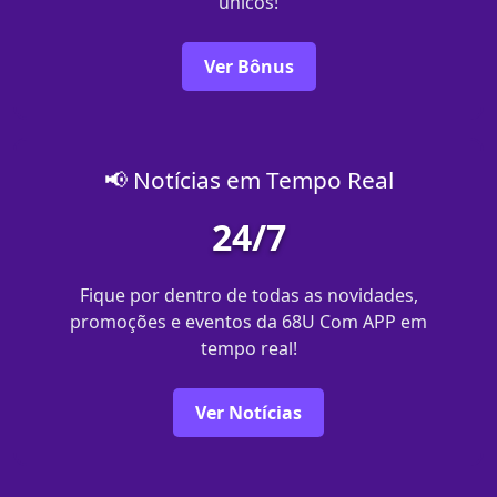
únicos!
Ver Bônus
📢 Notícias em Tempo Real
24/7
Fique por dentro de todas as novidades,
promoções e eventos da 68U Com APP em
tempo real!
Ver Notícias