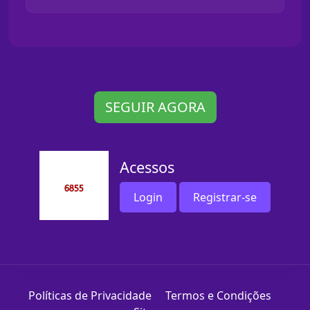
SEGUIR AGORA
Acessos
Login
Registrar-se
Políticas de Privacidade
Termos e Condições