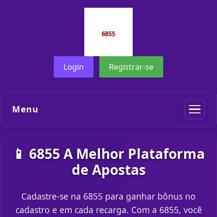
Login
Registrar-se
Menu
📱 6855 A Melhor Plataforma
de Apostas
Cadastre-se na 6855 para ganhar bônus no
cadastro e em cada recarga. Com a 6855, você