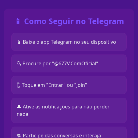
📱 Como Seguir no Telegram
📱 Baixe o app Telegram no seu dispositivo
🔍 Procure por "@677V.ComOficial"
👆 Toque em "Entrar" ou "Join"
🔔 Ative as notificações para não perder
nada
💬 Participe das conversas e interaja