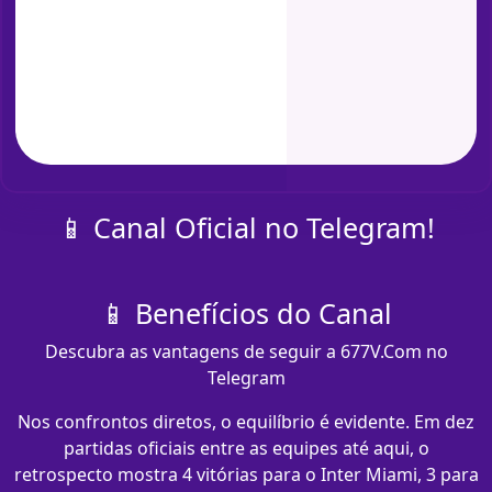
📱 Canal Oficial no Telegram!
📱 Benefícios do Canal
Descubra as vantagens de seguir a 677V.Com no
Telegram
Nos confrontos diretos, o equilíbrio é evidente. Em dez
partidas oficiais entre as equipes até aqui, o
retrospecto mostra 4 vitórias para o Inter Miami, 3 para