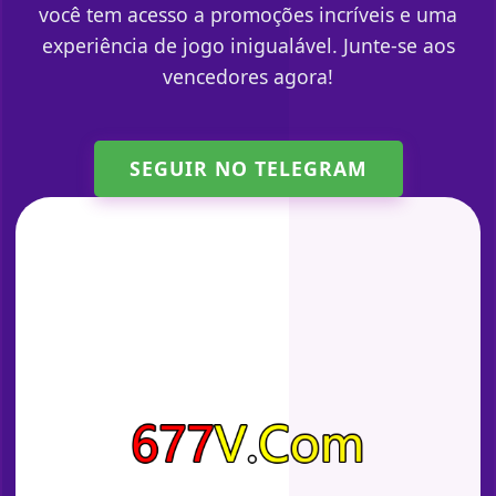
você tem acesso a promoções incríveis e uma
experiência de jogo inigualável. Junte-se aos
vencedores agora!
SEGUIR NO TELEGRAM