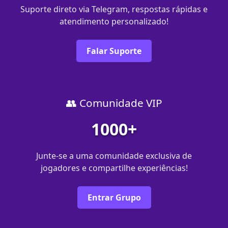
Suporte direto via Telegram, respostas rápidas e
atendimento personalizado!
Falar Suporte
👥 Comunidade VIP
1000+
Junte-se a uma comunidade exclusiva de
jogadores e compartilhe experiências!
Entrar Grupo