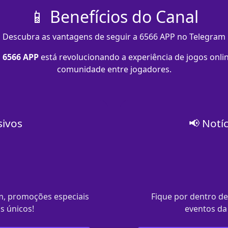
📱 Benefícios do Canal
Descubra as vantagens de seguir a 6566 APP no Telegram
o
6566 APP
está revolucionando a experiência de jogos onl
comunidade entre jogadores.
sivos
📢 Notí
m, promoções especiais
Fique por dentro d
s únicos!
eventos da