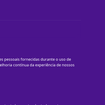
es pessoais fornecidas durante o uso de
elhoria contínua da experiência de nossos