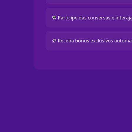
💬 Participe das conversas e interaj
🎁 Receba bônus exclusivos autom