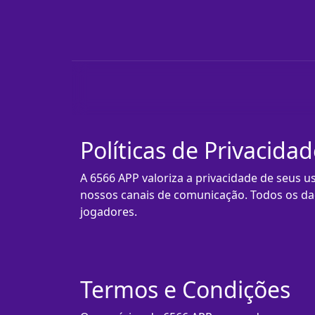
Políticas de Privacida
A 6566 APP valoriza a privacidade de seus 
nossos canais de comunicação. Todos os dad
jogadores.
Termos e Condições