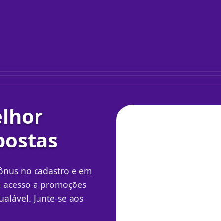
elhor
postas
ônus no cadastro e em
m acesso a promoções
ualável. Junte-se aos