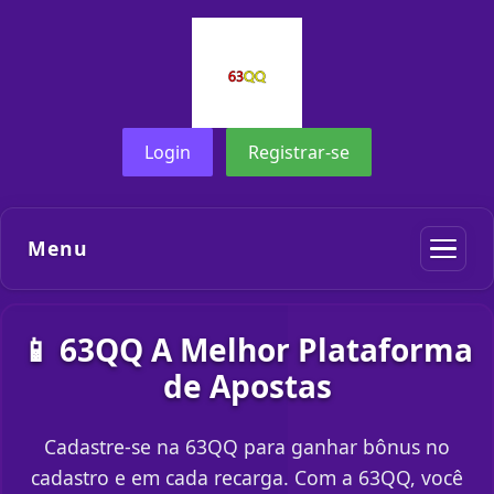
Login
Registrar-se
Menu
📱 63QQ A Melhor Plataforma
de Apostas
Cadastre-se na 63QQ para ganhar bônus no
cadastro e em cada recarga. Com a 63QQ, você