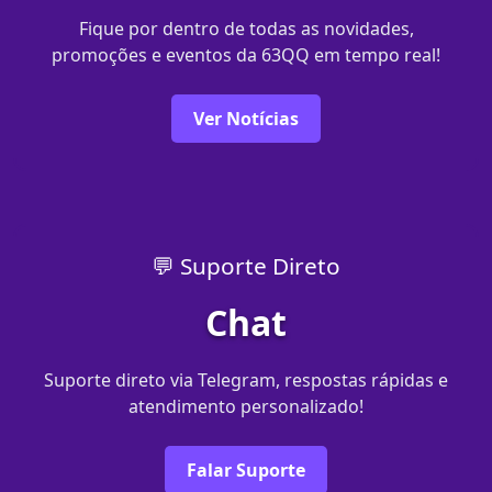
Fique por dentro de todas as novidades,
promoções e eventos da 63QQ em tempo real!
Ver Notícias
💬 Suporte Direto
Chat
Suporte direto via Telegram, respostas rápidas e
atendimento personalizado!
Falar Suporte