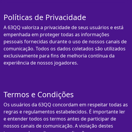
Políticas de Privacidade
A 63QQ valoriza a privacidade de seus usuários e está
empenhada em proteger todas as informações
pessoais fornecidas durante o uso de nossos canais de
comunicação. Todos os dados coletados são utilizados
exclusivamente para fins de melhoria contínua da
experiência de nossos jogadores.
Termos e Condições
Os usuários da 63QQ concordam em respeitar todas as
regras e regulamentos estabelecidos. É importante ler
e entender todos os termos antes de participar de
nossos canais de comunicação. A violação destes