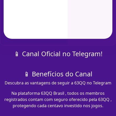
📱 Canal Oficial no Telegram!
📱 Benefícios do Canal
Descubra as vantagens de seguir a 63QQ no Telegram
Na plataforma 63QQ Brasil , todos os membros
registrados contam com seguro oferecido pela 63QQ ,
protegendo cada centavo investido nos jogos.