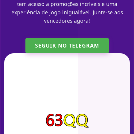
tem acesso a promoções incríveis e uma
experiência de jogo inigualável. Junte-se aos
vencedores agora!
SEGUIR NO TELEGRAM