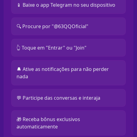
📱 Baixe o app Telegram no seu dispositivo
🔍 Procure por "@63QQOficial"
👆 Toque em "Entrar" ou "Join"
🔔 Ative as notificações para não perder
nada
💬 Participe das conversas e interaja
🎁 Receba bônus exclusivos
automaticamente