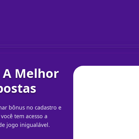
 A Melhor
postas
ar bônus no cadastro e
você tem acesso a
e jogo inigualável.