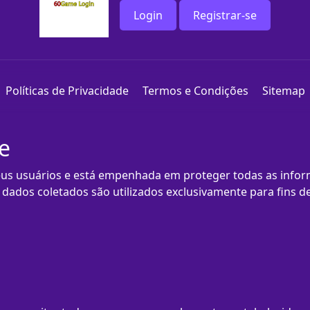
Login
Registrar-se
Políticas de Privacidade
Termos e Condições
Sitemap
de
seus usuários e está empenhada em proteger todas as infor
dados coletados são utilizados exclusivamente para fins d