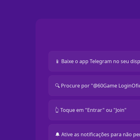
📱 Baixe o app Telegram no seu disp
🔍 Procure por "@60Game LoginOfic
👆 Toque em "Entrar" ou "Join"
🔔 Ative as notificações para não p