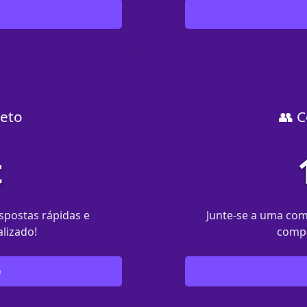
reto
👥 
t
espostas rápidas e
Junte-se a uma com
lizado!
compa
e