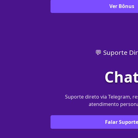
Ver Bônus
💬 Suporte Di
Cha
Suporte direto via Telegram, r
atendimento persona
Falar Suport