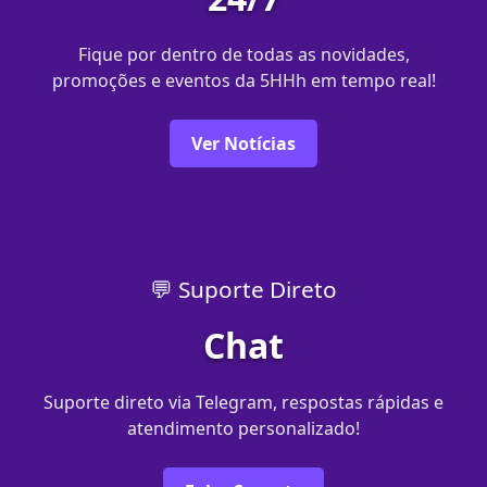
Fique por dentro de todas as novidades,
promoções e eventos da 5HHh em tempo real!
Ver Notícias
💬 Suporte Direto
Chat
Suporte direto via Telegram, respostas rápidas e
atendimento personalizado!