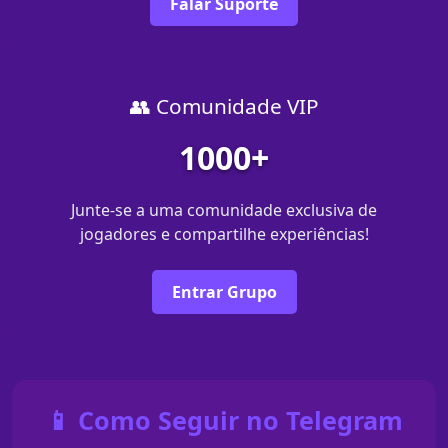
Falar Suporte
👥 Comunidade VIP
1000+
Junte-se a uma comunidade exclusiva de
jogadores e compartilhe experiências!
Entrar Grupo
📱 Como Seguir no Telegram