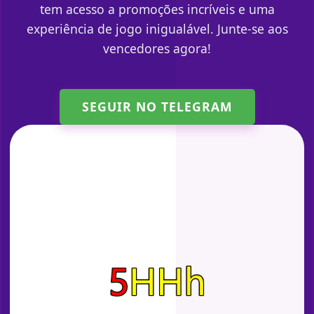
tem acesso a promoções incríveis e uma
experiência de jogo inigualável. Junte-se aos
vencedores agora!
SEGUIR NO TELEGRAM