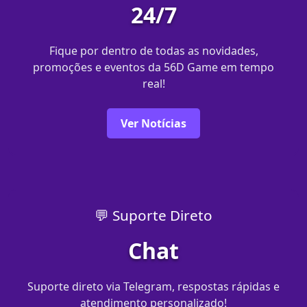
24/7
Fique por dentro de todas as novidades,
promoções e eventos da 56D Game em tempo
real!
Ver Notícias
💬 Suporte Direto
Chat
Suporte direto via Telegram, respostas rápidas e
atendimento personalizado!