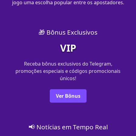
jogo uma escolha popular entre os apostadores.
🎁 Bônus Exclusivos
VIP
Receba bônus exclusivos do Telegram,
promoções especiais e códigos promocionais
únicos!
Ver Bônus
📢 Notícias em Tempo Real