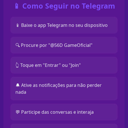
📱 Como Seguir no Telegram
📱 Baixe o app Telegram no seu dispositivo
🔍 Procure por "@56D GameOficial"
👆 Toque em "Entrar" ou "Join"
🔔 Ative as notificações para não perder
nada
💬 Participe das conversas e interaja