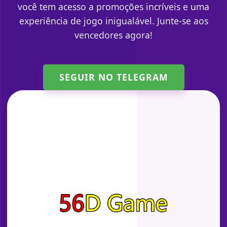
você tem acesso a promoções incríveis e uma
experiência de jogo inigualável. Junte-se aos
vencedores agora!
SEGUIR NO TELEGRAM