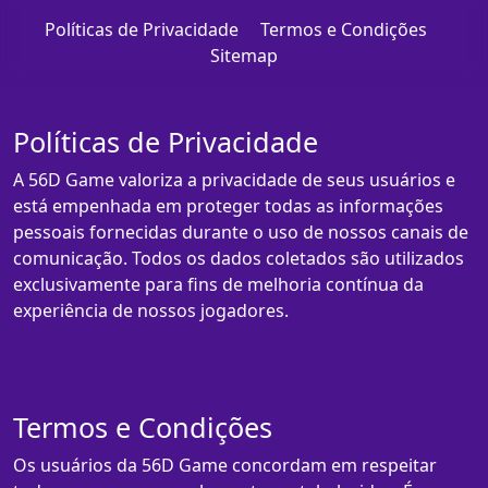
Políticas de Privacidade
Termos e Condições
Sitemap
Políticas de Privacidade
A 56D Game valoriza a privacidade de seus usuários e
está empenhada em proteger todas as informações
pessoais fornecidas durante o uso de nossos canais de
comunicação. Todos os dados coletados são utilizados
exclusivamente para fins de melhoria contínua da
experiência de nossos jogadores.
Termos e Condições
Os usuários da 56D Game concordam em respeitar