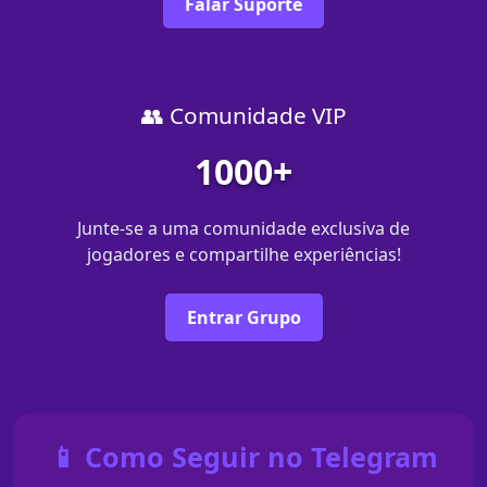
Falar Suporte
👥 Comunidade VIP
1000+
Junte-se a uma comunidade exclusiva de
jogadores e compartilhe experiências!
Entrar Grupo
📱 Como Seguir no Telegram