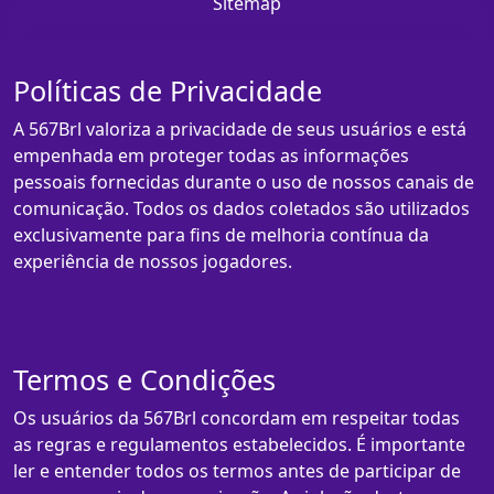
Sitemap
Políticas de Privacidade
A 567Brl valoriza a privacidade de seus usuários e está
empenhada em proteger todas as informações
pessoais fornecidas durante o uso de nossos canais de
comunicação. Todos os dados coletados são utilizados
exclusivamente para fins de melhoria contínua da
experiência de nossos jogadores.
Termos e Condições
Os usuários da 567Brl concordam em respeitar todas
as regras e regulamentos estabelecidos. É importante
ler e entender todos os termos antes de participar de