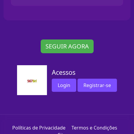
SEGUIR AGORA
Acessos
Login
Registrar-se
Políticas de Privacidade
Termos e Condições