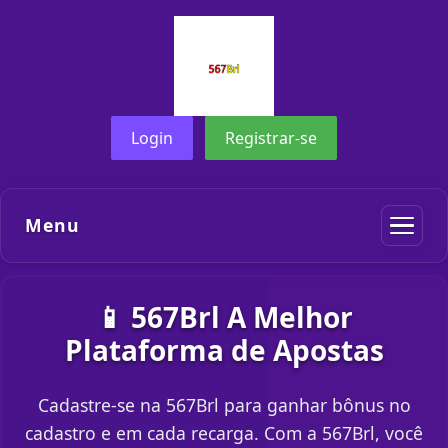
Login
Registrar-se
Menu
📱 567Brl A Melhor
Plataforma de Apostas
Cadastre-se na 567Brl para ganhar bônus no
cadastro e em cada recarga. Com a 567Brl, você