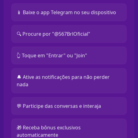
📱 Baixe o app Telegram no seu dispositivo
🔍 Procure por "@567BrlOficial"
👆 Toque em "Entrar" ou "Join"
🔔 Ative as notificações para não perder
nada
💬 Participe das conversas e interaja
🎁 Receba bônus exclusivos
automaticamente