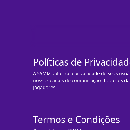
Políticas de Privacida
A 55MM valoriza a privacidade de seus usu
nossos canais de comunicação. Todos os dad
jogadores.
Termos e Condições