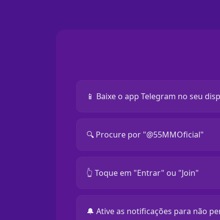
📱 Baixe o app Telegram no seu disp
🔍 Procure por "@55MMOficial"
👆 Toque em "Entrar" ou "Join"
🔔 Ative as notificações para não p