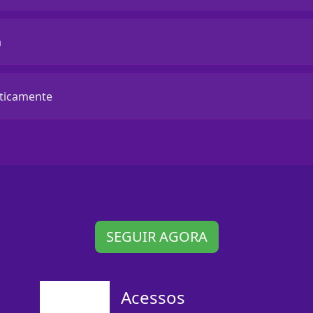
a
aticamente
SEGUIR AGORA
Acessos