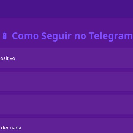
📱 Como Seguir no Telegram
ositivo
erder nada