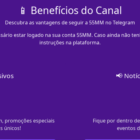
📱 Benefícios do Canal
Descubra as vantagens de seguir a 55MM no Telegram
essário estar logado na sua conta 55MM. Caso ainda não ten
instruções na plataforma.
sivos
📢 Notí
m, promoções especiais
Fique por dentro d
s únicos!
eventos 