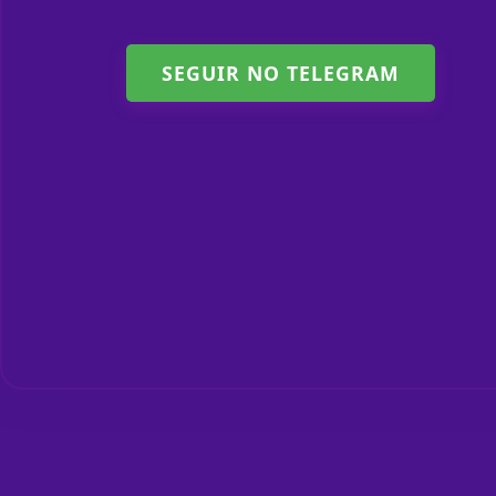
SEGUIR NO TELEGRAM