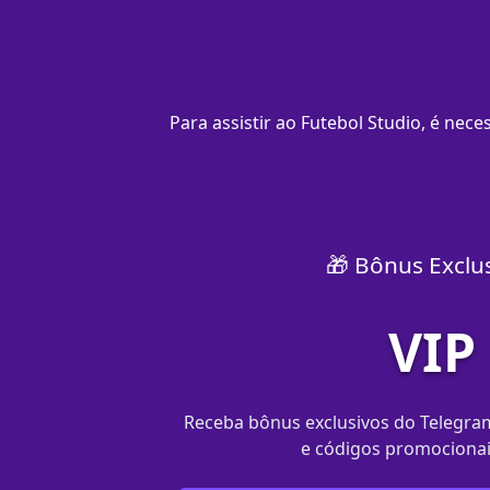
Para assistir ao Futebol Studio, é nec
🎁 Bônus Exclu
VIP
Receba bônus exclusivos do Telegra
e códigos promocionai