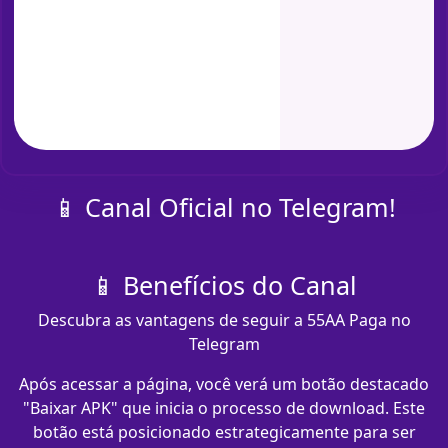
📱 Canal Oficial no Telegram!
📱 Benefícios do Canal
Descubra as vantagens de seguir a 55AA Paga no
Telegram
Após acessar a página, você verá um botão destacado
"Baixar APK" que inicia o processo de download. Este
botão está posicionado estrategicamente para ser