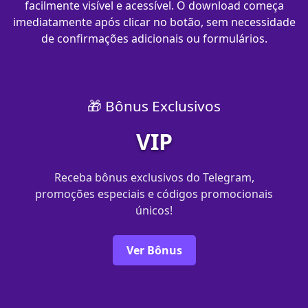
facilmente visível e acessível. O download começa
imediatamente após clicar no botão, sem necessidade
de confirmações adicionais ou formulários.
🎁 Bônus Exclusivos
VIP
Receba bônus exclusivos do Telegram,
promoções especiais e códigos promocionais
únicos!
Ver Bônus