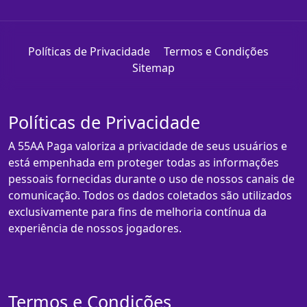
Políticas de Privacidade
Termos e Condições
Sitemap
Políticas de Privacidade
A 55AA Paga valoriza a privacidade de seus usuários e
está empenhada em proteger todas as informações
pessoais fornecidas durante o uso de nossos canais de
comunicação. Todos os dados coletados são utilizados
exclusivamente para fins de melhoria contínua da
experiência de nossos jogadores.
Termos e Condições