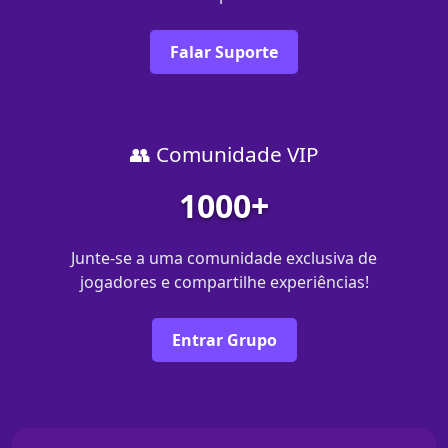
Falar Suporte
👥 Comunidade VIP
1000+
Junte-se a uma comunidade exclusiva de
jogadores e compartilhe experiências!
Entrar Grupo