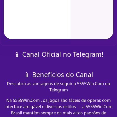
📱 Canal Oficial no Telegram!
📱 Benefícios do Canal
Descubra as vantagens de seguir a 5555Win.Com no
Telegram
Na 5555Win.Com , os jogos são fáceis de operar, com
interface amigável e diversos estilos — a 5555Win.Com
Brasil mantém sempre os mais altos padrões de