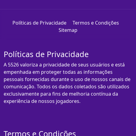
Políticas de Privacidade
Termos e Condições
Sitemap
Políticas de Privacidade
A 5526 valoriza a privacidade de seus usuários e está
empenhada em proteger todas as informações
pessoais fornecidas durante o uso de nossos canais de
comunicação. Todos os dados coletados são utilizados
exclusivamente para fins de melhoria contínua da
experiência de nossos jogadores.
Termos e Condições