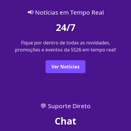
📢 Notícias em Tempo Real
24/7
Fique por dentro de todas as novidades,
promoções e eventos da 5526 em tempo real!
Ver Notícias
💬 Suporte Direto
Chat