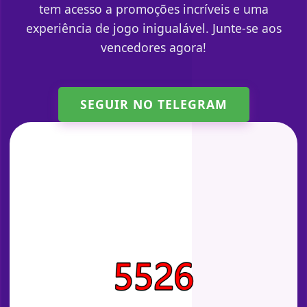
tem acesso a promoções incríveis e uma
experiência de jogo inigualável. Junte-se aos
vencedores agora!
SEGUIR NO TELEGRAM