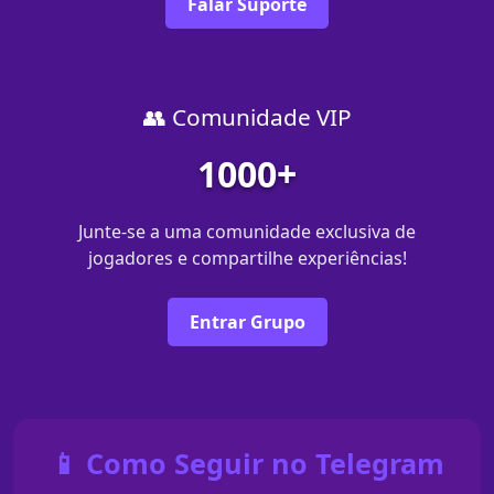
Falar Suporte
👥 Comunidade VIP
1000+
Junte-se a uma comunidade exclusiva de
jogadores e compartilhe experiências!
Entrar Grupo
📱 Como Seguir no Telegram