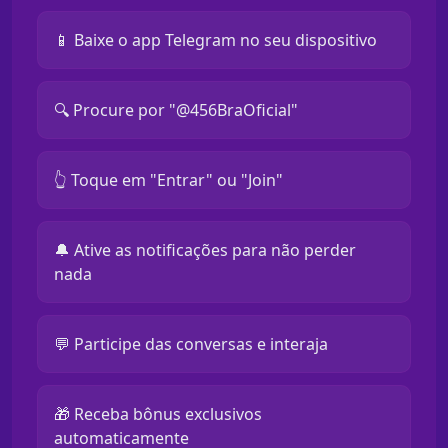
📱 Baixe o app Telegram no seu dispositivo
🔍 Procure por "@456BraOficial"
👆 Toque em "Entrar" ou "Join"
🔔 Ative as notificações para não perder
nada
💬 Participe das conversas e interaja
🎁 Receba bônus exclusivos
automaticamente