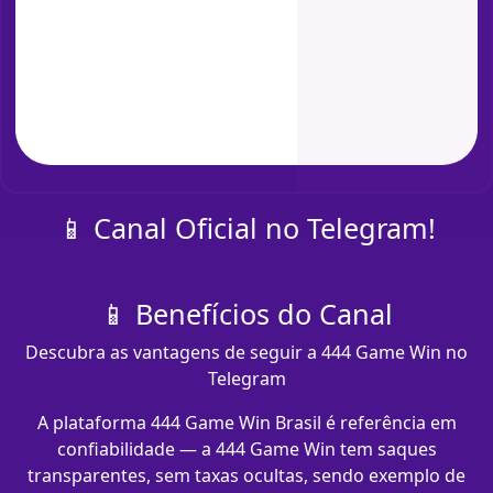
📱 Canal Oficial no Telegram!
📱 Benefícios do Canal
Descubra as vantagens de seguir a 444 Game Win no
Telegram
A plataforma 444 Game Win Brasil é referência em
confiabilidade — a 444 Game Win tem saques
transparentes, sem taxas ocultas, sendo exemplo de