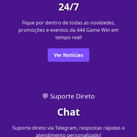
24/7
Fique por dentro de todas as novidades,
promoções e eventos da 444 Game Win em
tempo real!
Ver Notícias
💬 Suporte Direto
Chat
Suporte direto via Telegram, respostas rápidas e
atendimento personalizado!