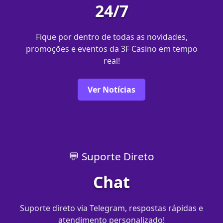
24/7
Fique por dentro de todas as novidades,
promoções e eventos da 3F Casino em tempo
real!
Ver Notícias
💬 Suporte Direto
Chat
Suporte direto via Telegram, respostas rápidas e
atendimento personalizado!