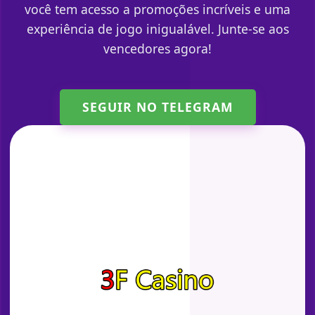
você tem acesso a promoções incríveis e uma
experiência de jogo inigualável. Junte-se aos
vencedores agora!
SEGUIR NO TELEGRAM