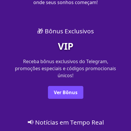
onde seus sonhos começam!
🎁 Bônus Exclusivos
VIP
Receba bônus exclusivos do Telegram,
promoções especiais e códigos promocionais
únicos!
Ver Bônus
📢 Notícias em Tempo Real