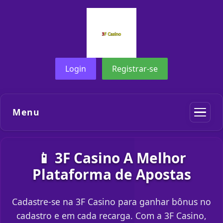
Login
Registrar-se
Menu
📱 3F Casino A Melhor
Plataforma de Apostas
Cadastre-se na 3F Casino para ganhar bônus no
cadastro e em cada recarga. Com a 3F Casino,