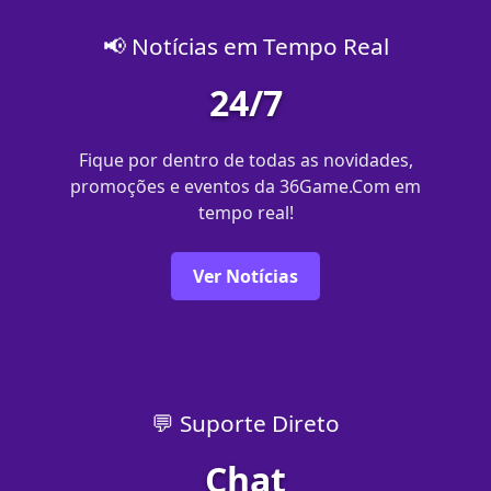
📢 Notícias em Tempo Real
24/7
Fique por dentro de todas as novidades,
promoções e eventos da 36Game.Com em
tempo real!
Ver Notícias
💬 Suporte Direto
Chat