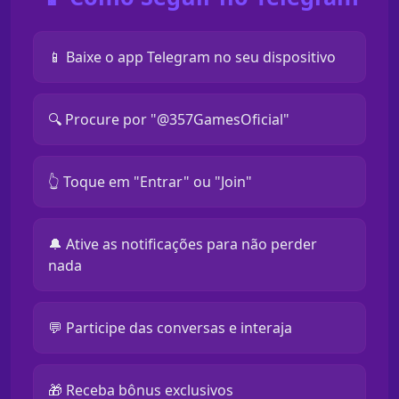
📱 Baixe o app Telegram no seu dispositivo
🔍 Procure por "@357GamesOficial"
👆 Toque em "Entrar" ou "Join"
🔔 Ative as notificações para não perder
nada
💬 Participe das conversas e interaja
🎁 Receba bônus exclusivos