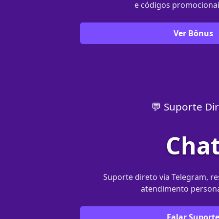
e códigos promocionai
Ver Bônus
💬 Suporte Di
Cha
Suporte direto via Telegram, r
atendimento persona
Falar Suport