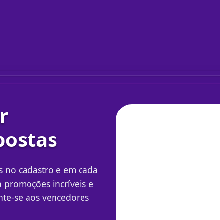
r
postas
s no cadastro e em cada
a promoções incríveis e
unte-se aos vencedores