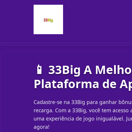
📱 33Big A Melho
Plataforma de A
Cadastre-se na 33Big para ganhar bônu
recarga. Com a 33Big, você tem acesso 
uma experiência de jogo inigualável. J
agora!