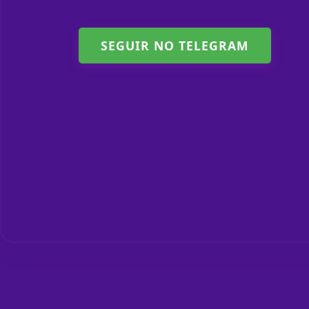
SEGUIR NO TELEGRAM