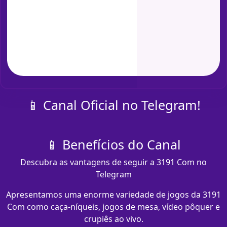
📱 Canal Oficial no Telegram!
📱 Benefícios do Canal
Descubra as vantagens de seguir a 3191 Com no
Telegram
Apresentamos uma enorme variedade de jogos da 3191
Com como caça-níqueis, jogos de mesa, vídeo pôquer e
crupiês ao vivo.