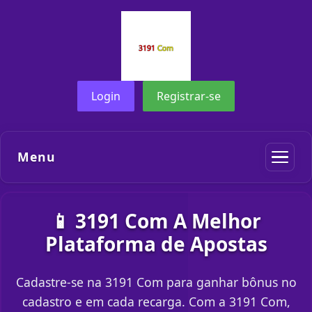
Login
Registrar-se
Menu
📱 3191 Com A Melhor
Plataforma de Apostas
Cadastre-se na 3191 Com para ganhar bônus no
cadastro e em cada recarga. Com a 3191 Com,