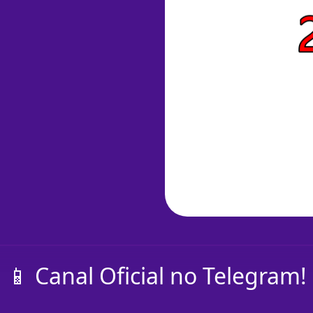
📱 Canal Oficial no Telegram!