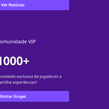
Ver Notícias
Comunidade VIP
1000+
unidade exclusiva de jogadores e
rtilhe experiências!
Entrar Grupo