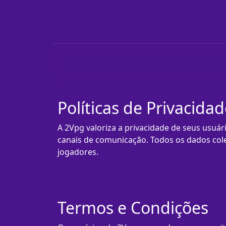
Políticas de Privacida
A 2Vpg valoriza a privacidade de seus usuá
canais de comunicação. Todos os dados cole
jogadores.
Termos e Condições