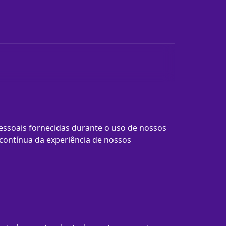
essoais fornecidas durante o uso de nossos
 contínua da experiência de nossos