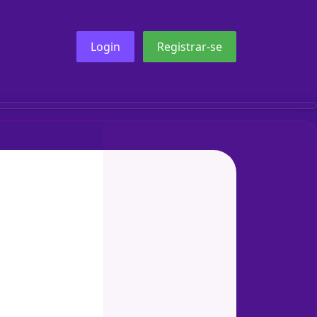
Login
Registrar-se