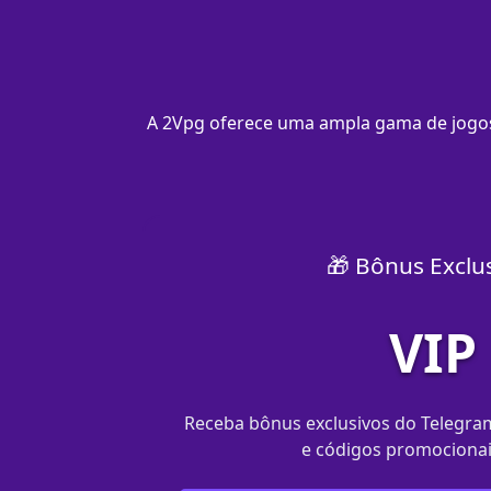
A 2Vpg oferece uma ampla gama de jogos d
🎁 Bônus Exclu
VIP
Receba bônus exclusivos do Telegra
e códigos promocionai