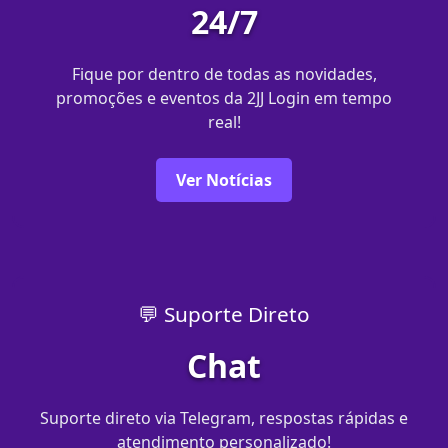
24/7
Fique por dentro de todas as novidades,
promoções e eventos da 2JJ Login em tempo
real!
Ver Notícias
💬 Suporte Direto
Chat
Suporte direto via Telegram, respostas rápidas e
atendimento personalizado!