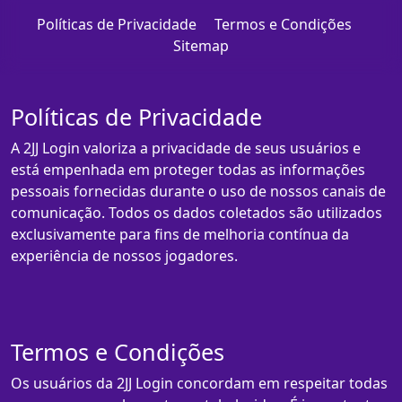
Políticas de Privacidade
Termos e Condições
Sitemap
Políticas de Privacidade
A 2JJ Login valoriza a privacidade de seus usuários e
está empenhada em proteger todas as informações
pessoais fornecidas durante o uso de nossos canais de
comunicação. Todos os dados coletados são utilizados
exclusivamente para fins de melhoria contínua da
experiência de nossos jogadores.
Termos e Condições
Os usuários da 2JJ Login concordam em respeitar todas