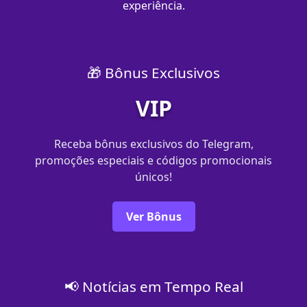
experiência.
🎁 Bônus Exclusivos
VIP
Receba bônus exclusivos do Telegram,
promoções especiais e códigos promocionais
únicos!
Ver Bônus
📢 Notícias em Tempo Real