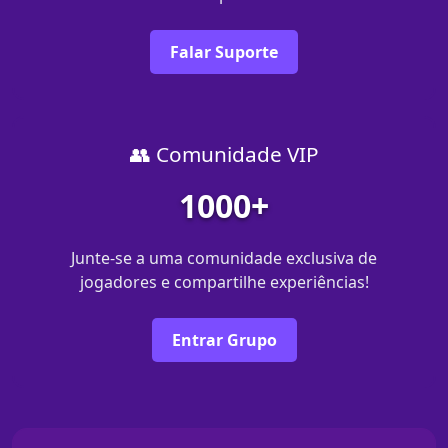
Falar Suporte
👥 Comunidade VIP
1000+
Junte-se a uma comunidade exclusiva de
jogadores e compartilhe experiências!
Entrar Grupo