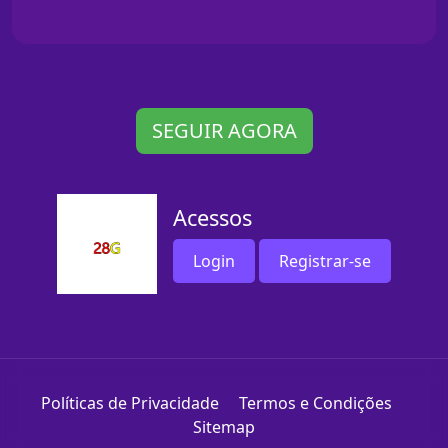
SEGUIR AGORA
Acessos
Login
Registrar-se
Políticas de Privacidade
Termos e Condições
Sitemap