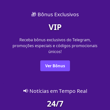
🎁 Bônus Exclusivos
VIP
Receba bônus exclusivos do Telegram,
promoções especiais e códigos promocionais
únicos!
Ver Bônus
📢 Notícias em Tempo Real
24/7