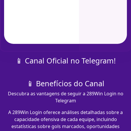
📱 Canal Oficial no Telegram!
📱 Benefícios do Canal
Descubra as vantagens de seguir a 289Win Login no
Telegram
A 289Win Login oferece análises detalhadas sobre a
capacidade ofensiva de cada equipe, incluindo
estatísticas sobre gols marcados, oportunidades