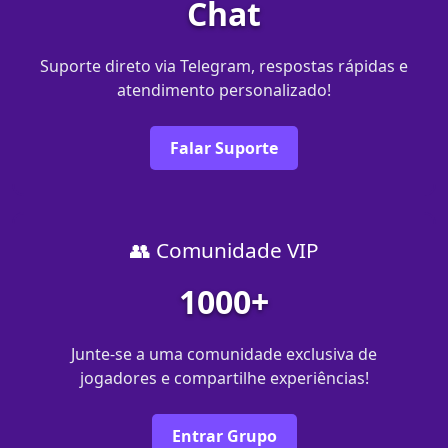
Chat
Suporte direto via Telegram, respostas rápidas e
atendimento personalizado!
Falar Suporte
👥 Comunidade VIP
1000+
Junte-se a uma comunidade exclusiva de
jogadores e compartilhe experiências!
Entrar Grupo