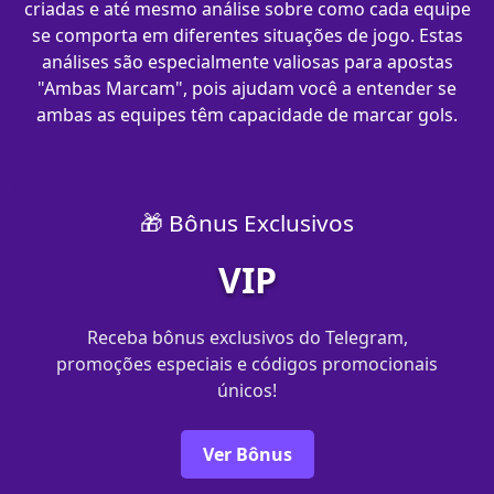
criadas e até mesmo análise sobre como cada equipe
se comporta em diferentes situações de jogo. Estas
análises são especialmente valiosas para apostas
"Ambas Marcam", pois ajudam você a entender se
ambas as equipes têm capacidade de marcar gols.
🎁 Bônus Exclusivos
VIP
Receba bônus exclusivos do Telegram,
promoções especiais e códigos promocionais
únicos!
Ver Bônus