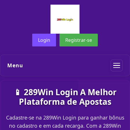
Login
Registrar-se
Menu
📱 289Win Login A Melhor
Plataforma de Apostas
Cadastre-se na 289Win Login para ganhar bônus
no cadastro e em cada recarga. Com a 289Win