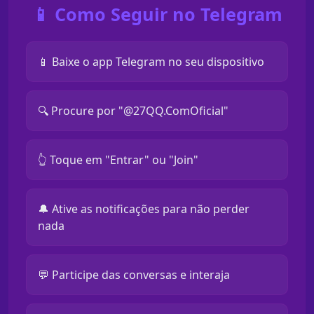
📱 Como Seguir no Telegram
📱 Baixe o app Telegram no seu dispositivo
🔍 Procure por "@27QQ.ComOficial"
👆 Toque em "Entrar" ou "Join"
🔔 Ative as notificações para não perder
nada
💬 Participe das conversas e interaja