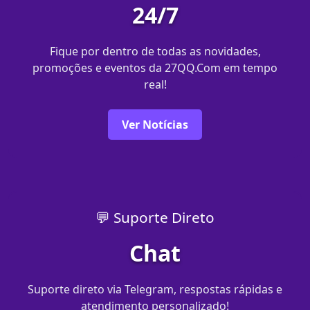
24/7
Fique por dentro de todas as novidades,
promoções e eventos da 27QQ.Com em tempo
real!
Ver Notícias
💬 Suporte Direto
Chat
Suporte direto via Telegram, respostas rápidas e
atendimento personalizado!