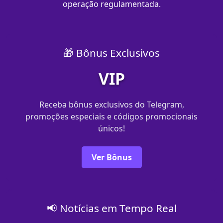
operação regulamentada.
🎁 Bônus Exclusivos
VIP
Receba bônus exclusivos do Telegram,
promoções especiais e códigos promocionais
únicos!
Ver Bônus
📢 Notícias em Tempo Real