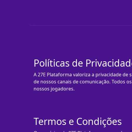
Políticas de Privacida
A 27E Plataforma valoriza a privacidade de
de nossos canais de comunicação. Todos os 
nossos jogadores.
Termos e Condições