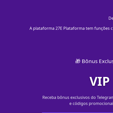
De
A plataforma 27E Plataforma tem funções co
🎁 Bônus Exclu
VIP
Receba bônus exclusivos do Telegra
e códigos promocionai