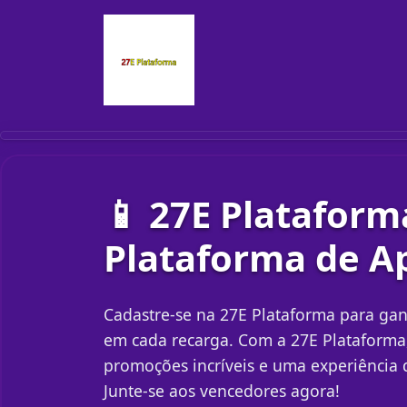
📱 27E Plataform
Plataforma de A
Cadastre-se na 27E Plataforma para ga
em cada recarga. Com a 27E Plataforma
promoções incríveis e uma experiência d
Junte-se aos vencedores agora!