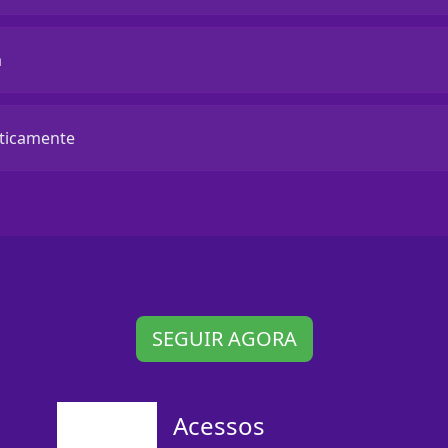
a
aticamente
SEGUIR AGORA
Acessos