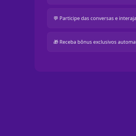
💬 Participe das conversas e interaj
🎁 Receba bônus exclusivos autom