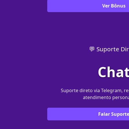
Ver Bônus
💬 Suporte Di
Cha
Suporte direto via Telegram, r
atendimento persona
Falar Suport