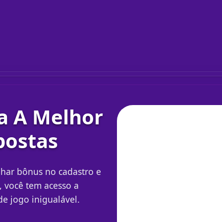
a A Melhor
postas
nhar bônus no cadastro e
, você tem acesso a
e jogo inigualável.