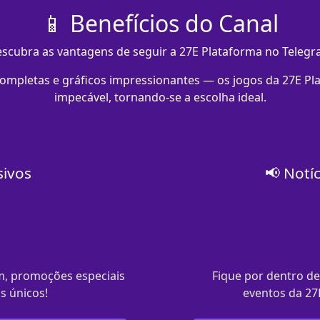
📱 Benefícios do Canal
scubra as vantagens de seguir a 27E Plataforma no Teleg
mpletas e gráficos impressionantes — os jogos da 27E Pla
impecável, tornando-se a escolha ideal.
sivos
📢 Notí
m, promoções especiais
Fique por dentro d
s únicos!
eventos da 27