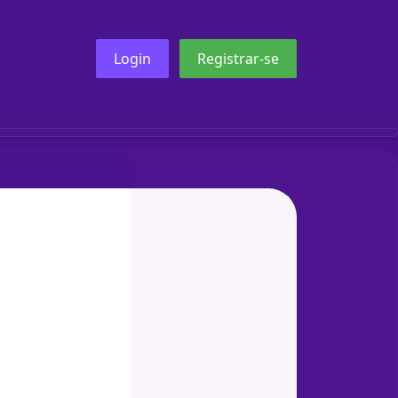
Login
Registrar-se