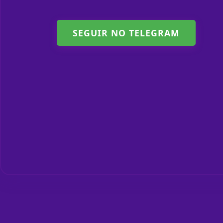
SEGUIR NO TELEGRAM