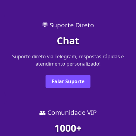
💬 Suporte Direto
Chat
Suporte direto via Telegram, respostas rápidas e
atendimento personalizado!
Falar Suporte
👥 Comunidade VIP
1000+