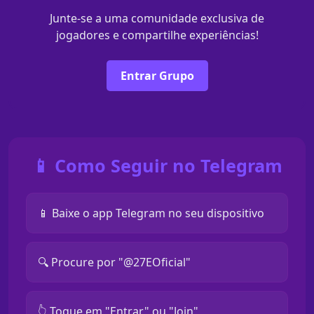
Junte-se a uma comunidade exclusiva de
jogadores e compartilhe experiências!
Entrar Grupo
📱 Como Seguir no Telegram
📱 Baixe o app Telegram no seu dispositivo
🔍 Procure por "@27EOficial"
👆 Toque em "Entrar" ou "Join"