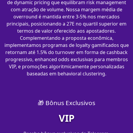
de dynamic pricing que equilibram risk management
com atração de volume. Nossa margem média de
overround é mantida entre 3-5% nos mercados
principais, posicionando a 27E no quartil superior em
termos de valor oferecido aos apostadores.
Complementando a proposta econômica,
implementamos programas de loyalty gamificados que
retornam até 1.5% do turnover em forma de cashback
progressivo, enhanced odds exclusivas para membros
VIP, e promoções algoritmicamente personalizadas
baseadas em behavioral clustering.
🎁 Bônus Exclusivos
VIP