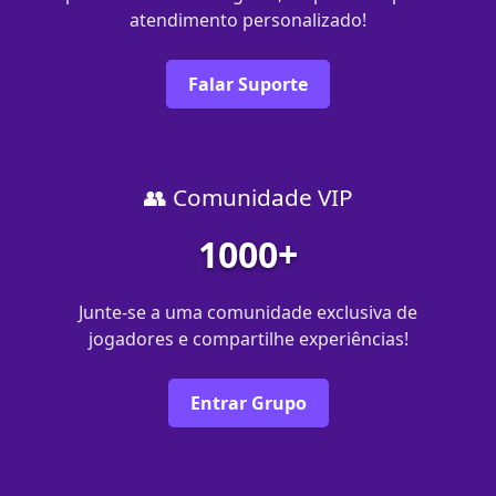
atendimento personalizado!
Falar Suporte
👥 Comunidade VIP
1000+
Junte-se a uma comunidade exclusiva de
jogadores e compartilhe experiências!
Entrar Grupo