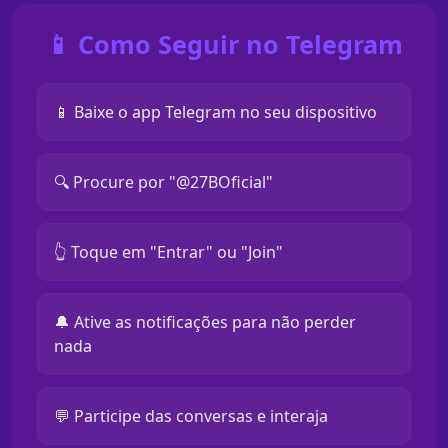
📱 Como Seguir no Telegram
📱 Baixe o app Telegram no seu dispositivo
🔍 Procure por "@27BOficial"
👆 Toque em "Entrar" ou "Join"
🔔 Ative as notificações para não perder
nada
💬 Participe das conversas e interaja