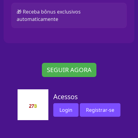
🎁 Receba bônus exclusivos
automaticamente
SEGUIR AGORA
Acessos
Login
Registrar-se