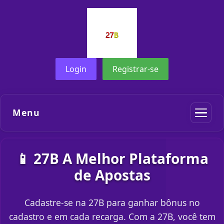
Login
Registrar-se
Menu
📱 27B A Melhor Plataforma
de Apostas
Cadastre-se na 27B para ganhar bônus no
cadastro e em cada recarga. Com a 27B, você tem