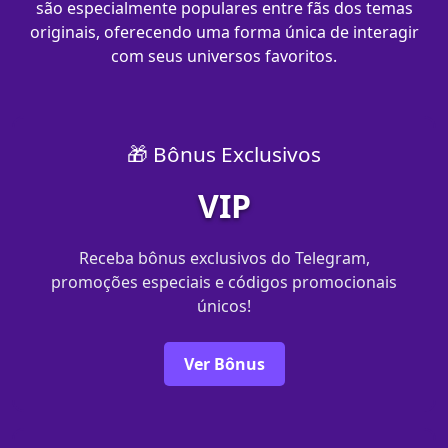
são especialmente populares entre fãs dos temas
originais, oferecendo uma forma única de interagir
com seus universos favoritos.
🎁 Bônus Exclusivos
VIP
Receba bônus exclusivos do Telegram,
promoções especiais e códigos promocionais
únicos!
Ver Bônus