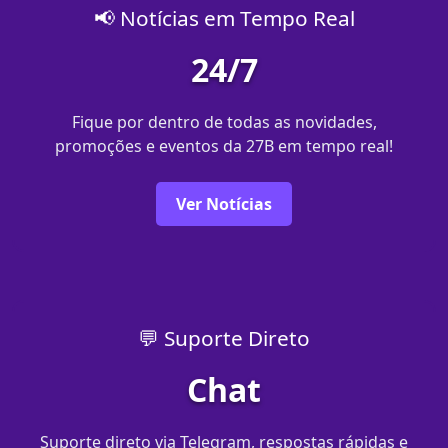
📢 Notícias em Tempo Real
24/7
Fique por dentro de todas as novidades,
promoções e eventos da 27B em tempo real!
Ver Notícias
💬 Suporte Direto
Chat
Suporte direto via Telegram, respostas rápidas e