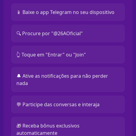
📱 Baixe o app Telegram no seu dispositivo
🔍 Procure por "@26AOficial"
👆 Toque em "Entrar" ou "Join"
🔔 Ative as notificações para não perder
nada
💬 Participe das conversas e interaja
🎁 Receba bônus exclusivos
automaticamente