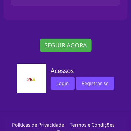
SEGUIR AGORA
Acessos
Login
Registrar-se
Políticas de Privacidade
Termos e Condições