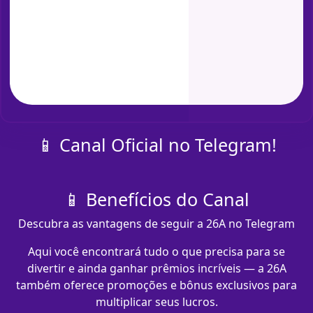
📱 Canal Oficial no Telegram!
📱 Benefícios do Canal
Descubra as vantagens de seguir a 26A no Telegram
Aqui você encontrará tudo o que precisa para se
divertir e ainda ganhar prêmios incríveis — a 26A
também oferece promoções e bônus exclusivos para
multiplicar seus lucros.