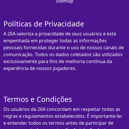
Sitemap
Políticas de Privacidade
A 26A valoriza a privacidade de seus usuários e está
empenhada em proteger todas as informações
pessoais fornecidas durante o uso de nossos canais de
comunicação. Todos os dados coletados são utilizados
exclusivamente para fins de melhoria contínua da
experiência de nossos jogadores.
Termos e Condições
Os usuários da 26A concordam em respeitar todas as
regras e regulamentos estabelecidos. É importante ler
e entender todos os termos antes de participar de