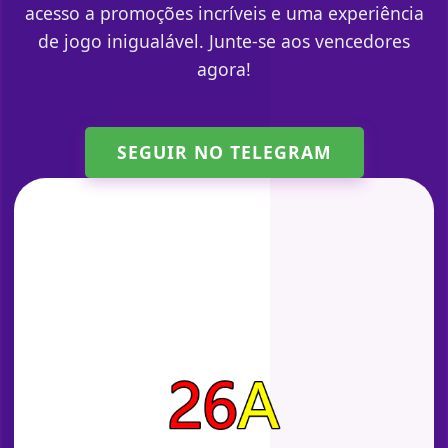
acesso a promoções incríveis e uma experiência
de jogo inigualável. Junte-se aos vencedores
agora!
SEGUIR NO TELEGRAM