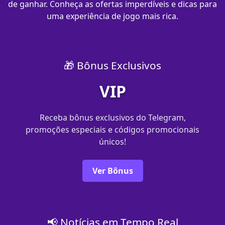
de ganhar. Conheça as ofertas imperdíveis e dicas para
uma experiência de jogo mais rica.
🎁 Bônus Exclusivos
VIP
Receba bônus exclusivos do Telegram,
promoções especiais e códigos promocionais
únicos!
Ver Bônus
📢 Notícias em Tempo Real