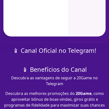
📱 Canal Oficial no Telegram!
📱 Benefícios do Canal
Descubra as vantagens de seguir a 20Game no
Telegram
Descubra as melhores promoções do
20Game
, como
aproveitar bônus de boas-vindas, giros grátis e
programas de fidelidade para maximizar suas chances