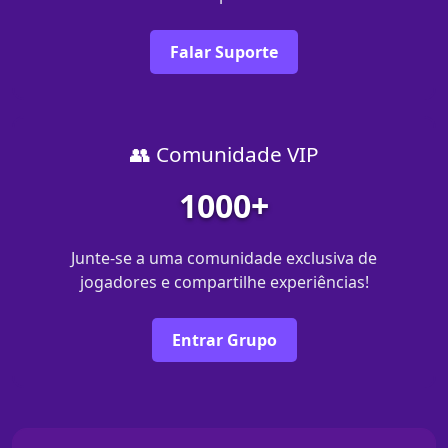
Falar Suporte
👥 Comunidade VIP
1000+
Junte-se a uma comunidade exclusiva de
jogadores e compartilhe experiências!
Entrar Grupo