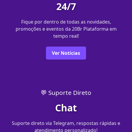
24/7
Fique por dentro de todas as novidades,
promoções e eventos da 20Br Plataforma em
tempo real!
Ver Notícias
💬 Suporte Direto
Chat
Suporte direto via Telegram, respostas rápidas e
atendimento personalizado!