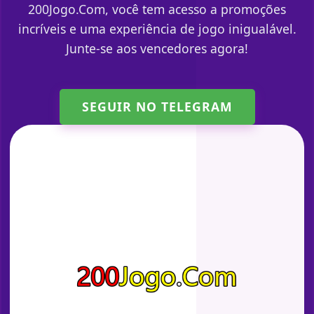
200Jogo.Com, você tem acesso a promoções
incríveis e uma experiência de jogo inigualável.
Junte-se aos vencedores agora!
SEGUIR NO TELEGRAM