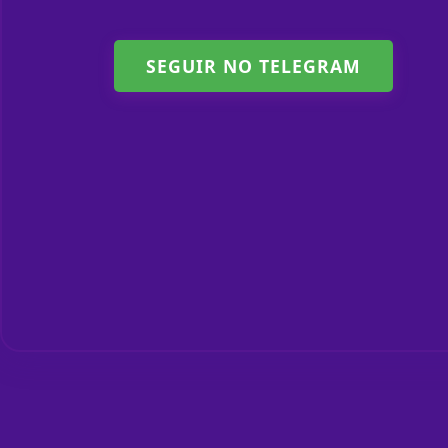
SEGUIR NO TELEGRAM