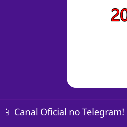
📱 Canal Oficial no Telegram!