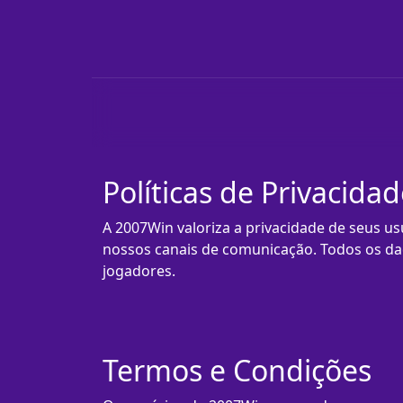
Políticas de Privacida
A 2007Win valoriza a privacidade de seus u
nossos canais de comunicação. Todos os dad
jogadores.
Termos e Condições