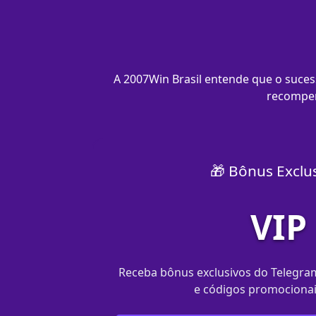
A 2007Win Brasil entende que o suce
recompen
🎁 Bônus Exclu
VIP
Receba bônus exclusivos do Telegra
e códigos promocionai