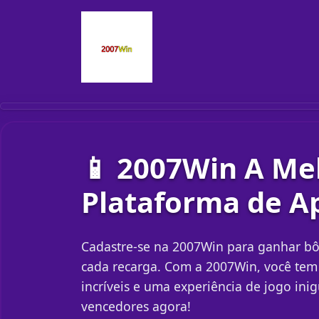
📱 2007Win A Me
Plataforma de A
Cadastre-se na 2007Win para ganhar bô
cada recarga. Com a 2007Win, você tem
incríveis e uma experiência de jogo inig
vencedores agora!