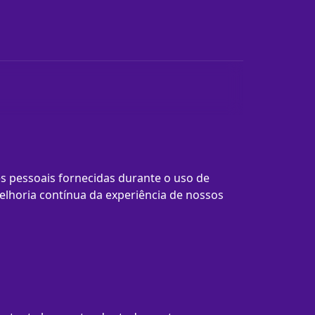
s pessoais fornecidas durante o uso de
elhoria contínua da experiência de nossos