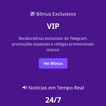
🎁 Bônus Exclusivos
VIP
Receba bônus exclusivos do Telegram,
promoções especiais e códigos promocionais
únicos!
Ver Bônus
📢 Notícias em Tempo Real
24/7