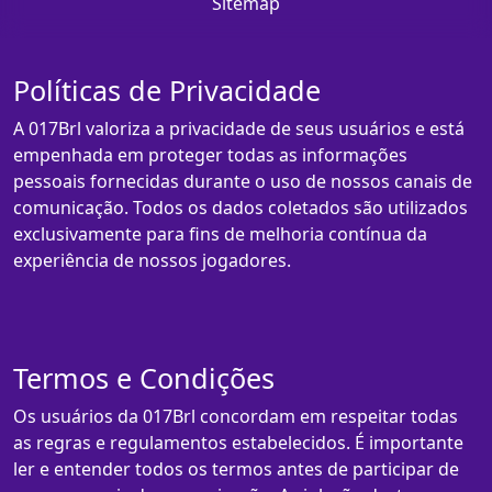
Sitemap
Políticas de Privacidade
A 017Brl valoriza a privacidade de seus usuários e está
empenhada em proteger todas as informações
pessoais fornecidas durante o uso de nossos canais de
comunicação. Todos os dados coletados são utilizados
exclusivamente para fins de melhoria contínua da
experiência de nossos jogadores.
Termos e Condições
Os usuários da 017Brl concordam em respeitar todas
as regras e regulamentos estabelecidos. É importante
ler e entender todos os termos antes de participar de