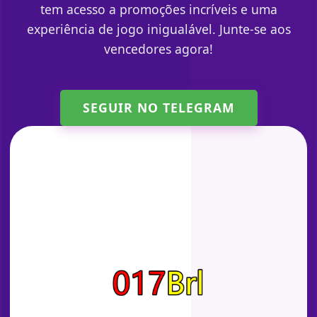
tem acesso a promoções incríveis e uma
experiência de jogo inigualável. Junte-se aos
vencedores agora!
SEGUIR NO TELEGRAM