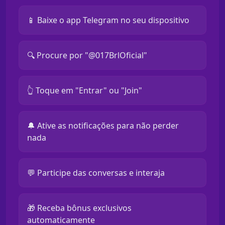
📱 Baixe o app Telegram no seu dispositivo
🔍 Procure por "@017BrlOficial"
👆 Toque em "Entrar" ou "Join"
🔔 Ative as notificações para não perder
nada
💬 Participe das conversas e interaja
🎁 Receba bônus exclusivos
automaticamente