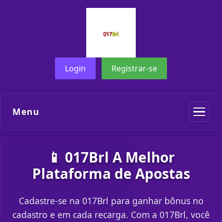
Login
Registrar-se
Menu
📱 017Brl A Melhor
Plataforma de Apostas
Cadastre-se na 017Brl para ganhar bônus no
cadastro e em cada recarga. Com a 017Brl, você