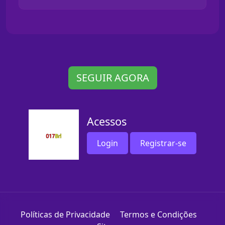
SEGUIR AGORA
Acessos
Login
Registrar-se
Políticas de Privacidade
Termos e Condições